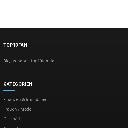
TOP10FAN
Blog general - top10fan.de
KATEGORIEN
Finanzen & Immobilien
Frauen / Mode
Geschäft