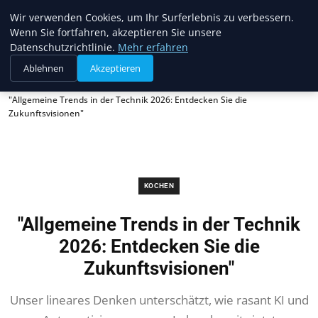
Top10fan
Wir verwenden Cookies, um Ihr Surferlebnis zu verbessern.
Wenn Sie fortfahren, akzeptieren Sie unsere
Datenschutzrichtlinie.
Mehr erfahren
Ablehnen
Akzeptieren
Startseite
Kochen
"Allgemeine Trends in der Technik 2026: Entdecken Sie die
Zukunftsvisionen"
KOCHEN
"Allgemeine Trends in der Technik
2026: Entdecken Sie die
Zukunftsvisionen"
Unser lineares Denken unterschätzt, wie rasant KI und